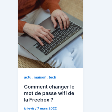
,
,
actu
maison
tech
Comment changer le
mot de passe wifi de
la Freebox ?
icilevis
/
7 mars 2022